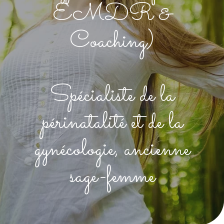
EMDR &
Coaching)
Spécialiste de la
périnatalité et de la
gynécologie, ancienne
sage-femme