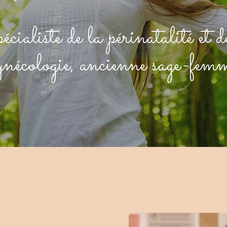
cialiste de la périnatalité et d
ynécologie, ancienne sage-fem