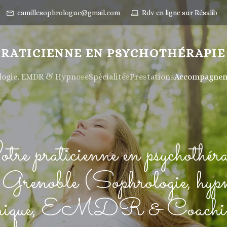
camillesophrologue@gmail.com
Rdv en ligne sur Résalib
PRATICIENNE EN PSYCHOTHÉRAPIE
ologie, EMDR & Hypnose
Spécialités
Prestations
Accompagneme
tre praticienne en psychothéra
 Grenoble (Sophrologie, hyp
inique, EMDR & Coachi