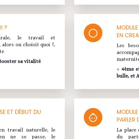
I ?
MODULE
EN CREA
rale, le travail et
alors on choisit quoi ?,
Les beso
te
accompag
maternit
ooster sa vitalité
+
4ème et
bulle, et
SE ET DÉBUT DU
MODULE 
PARLER 
n travail naturelle, le
La place 
en ne se passe, le
du part