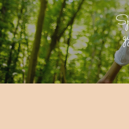
Spé
g