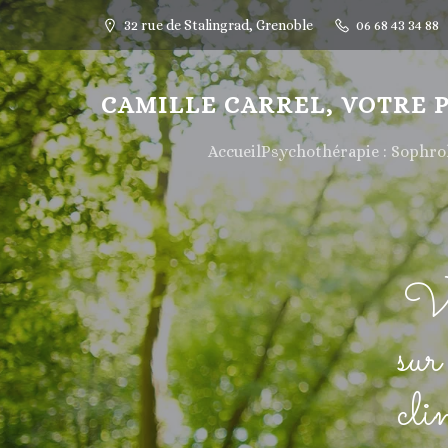
32 rue de Stalingrad, Grenoble
06 68 43 34 88
CAMILLE CARREL, VOTRE 
Accueil
Psychothérapie : Sophr
Vo
sur
cl