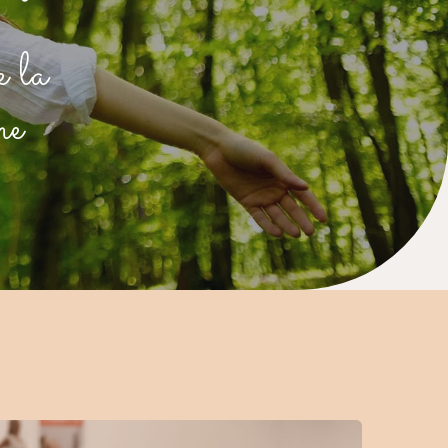
e la
me