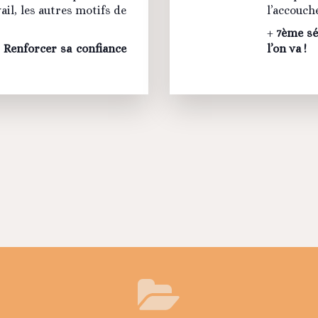
ail, les autres motifs de
l’accouch
+
7ème sé
 Renforcer sa confiance
l’on va !