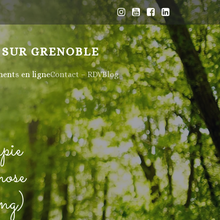
 SUR GRENOBLE
nts en ligne
Contact – RDV
Blog
pie
nose
ng)