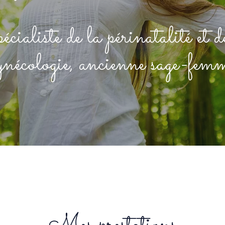
cialiste de la périnatalité et d
ynécologie, ancienne sage-fem
Mes prestations