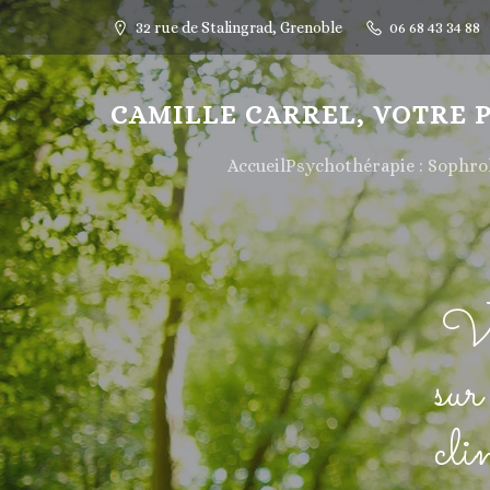
32 rue de Stalingrad, Grenoble
06 68 43 34 88
CAMILLE CARREL, VOTRE 
Accueil
Psychothérapie : Sophr
Vo
sur
cl