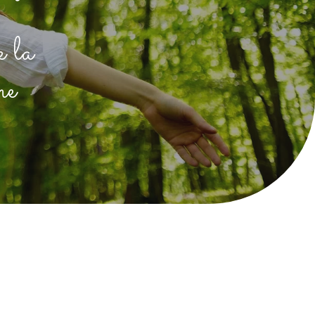
e la
me