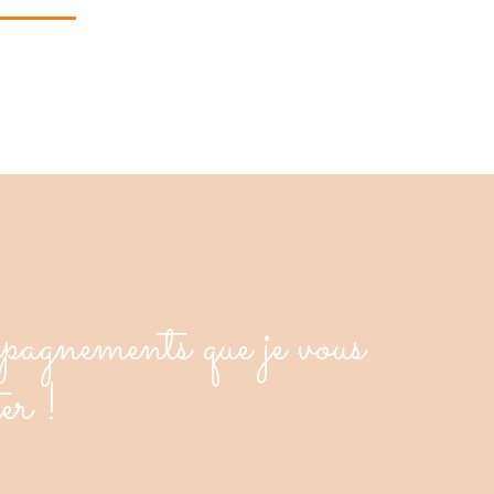
mpagnements que je vous
er !