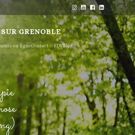
 SUR GRENOBLE
nts en ligne
Contact – RDV
Blog
pie
nose
ng)