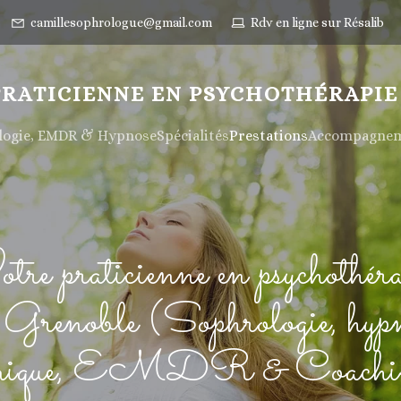
camillesophrologue@gmail.com
Rdv en ligne sur Résalib
PRATICIENNE EN PSYCHOTHÉRAPIE
ologie, EMDR & Hypnose
Spécialités
Prestations
Accompagneme
tre praticienne en psychothéra
 Grenoble (Sophrologie, hyp
inique, EMDR & Coachi