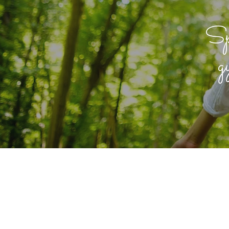
Spé
g