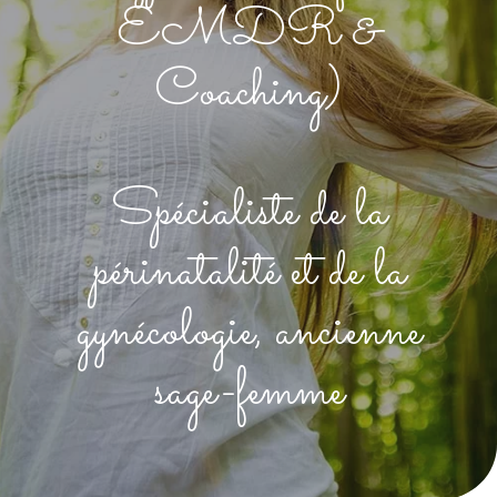
EMDR &
Coaching)
Spécialiste de la
périnatalité et de la
gynécologie, ancienne
sage-femme