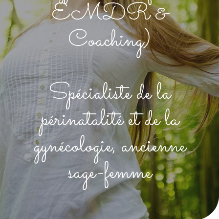
EMDR &
Coaching)
Spécialiste de la
périnatalité et de la
gynécologie, ancienne
sage-femme