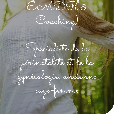
EMDR &
Coaching)
Spécialiste de la
périnatalité et de la
gynécologie, ancienne
sage-femme