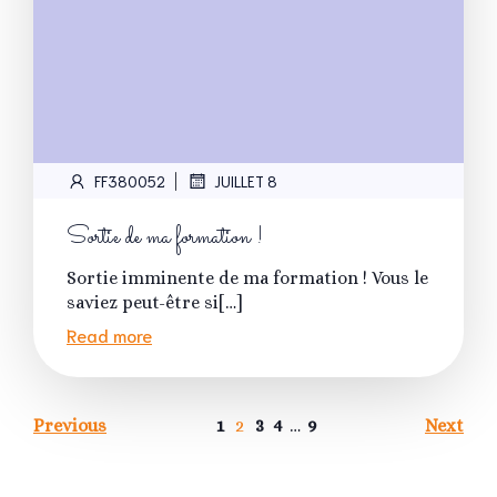
|
FF380052
JUILLET 8
Sortie de ma formation !
Sortie imminente de ma formation ! Vous le
saviez peut-être si[…]
Read more
1
2
3
4
…
9
Previous
Next