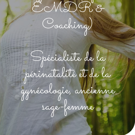
EMDR &
Coaching)
Spécialiste de la
périnatalité et de la
gynécologie, ancienne
sage-femme