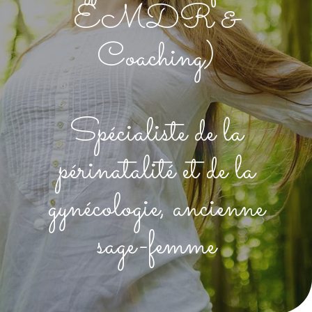
EMDR &
Coaching)
Spécialiste de la
périnatalité et de la
gynécologie, ancienne
sage-femme