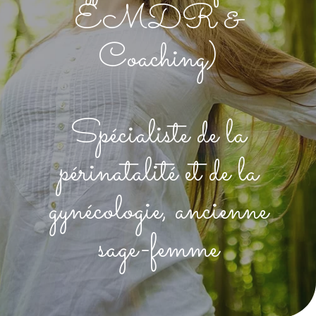
EMDR &
Coaching)
Spécialiste de la
périnatalité et de la
gynécologie, ancienne
sage-femme