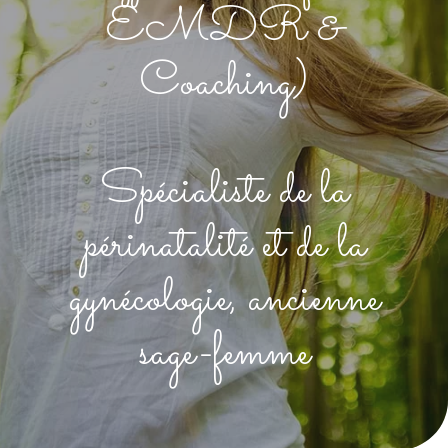
EMDR &
Coaching)
Spécialiste de la
périnatalité et de la
gynécologie, ancienne
sage-femme