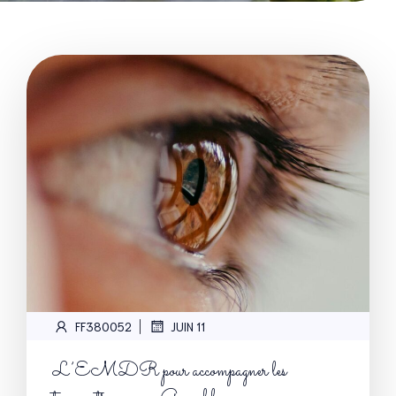
|
FF380052
JUIN 11
L’EMDR pour accompagner les