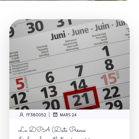
|
FF380052
MARS 24
La DPA (Date Prévue