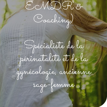
EMDR &
Coaching)
Spécialiste de la
périnatalité et de la
gynécologie, ancienne
sage-femme