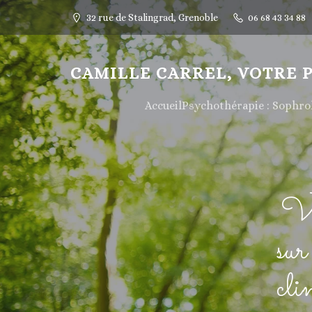
32 rue de Stalingrad, Grenoble
06 68 43 34 88
CAMILLE CARREL, VOTRE 
Accueil
Psychothérapie : Sophr
Vo
sur
cl