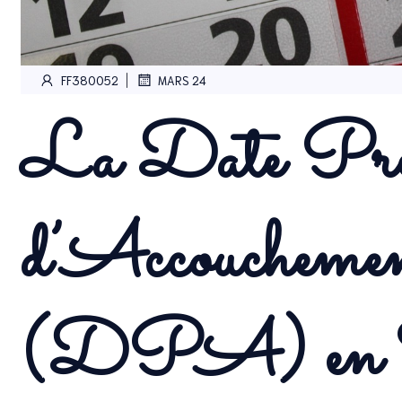
|
FF380052
MARS 24
La Date Pré
d’Accoucheme
(DPA) en F