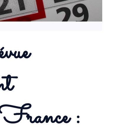
vue
nt
rance :