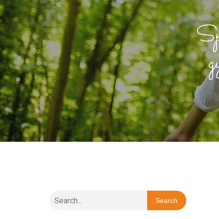
Spé
g
Search