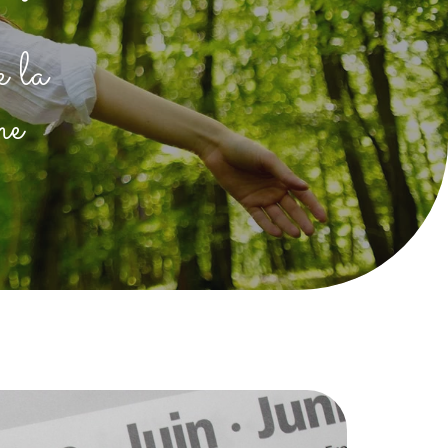
e la
me