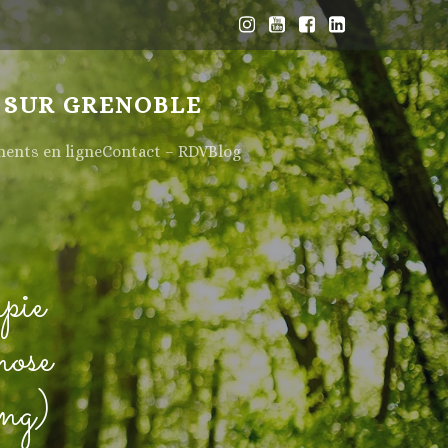
 SUR GRENOBLE
nts en ligne
Contact – RDV
Blog
pie
nose
ng)