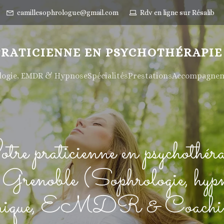
camillesophrologue@gmail.com
Rdv en ligne sur Résalib
PRATICIENNE EN PSYCHOTHÉRAPIE
ologie, EMDR & Hypnose
Spécialités
Prestations
Accompagneme
tre praticienne en psychothéra
 Grenoble (Sophrologie, hyp
inique, EMDR & Coachi