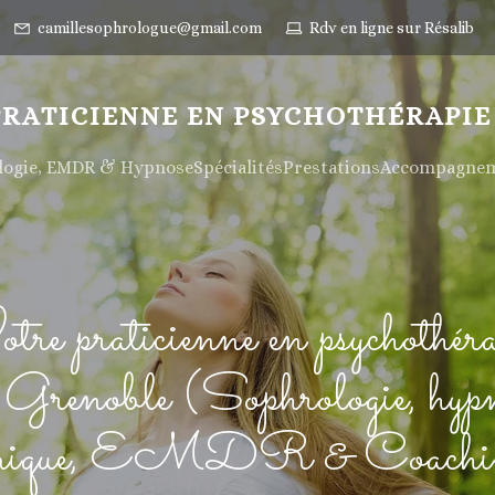
camillesophrologue@gmail.com
Rdv en ligne sur Résalib
PRATICIENNE EN PSYCHOTHÉRAPIE
ologie, EMDR & Hypnose
Spécialités
Prestations
Accompagneme
tre praticienne en psychothéra
 Grenoble (Sophrologie, hyp
inique, EMDR & Coachi