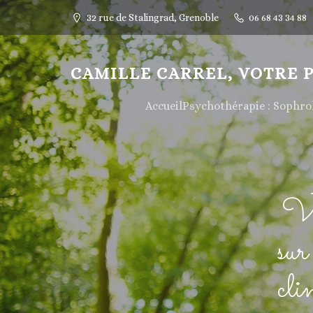
32 rue de Stalingrad, Grenoble
06 68 43 34 88
CAMILLE CARREL, VOTRE 
Accueil
Psychothérapie : Sophr
Vo
sur
cl