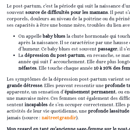
Le post-partum, c’est la période qui suit la naissance d’un
souvent
source de difficultés pour les mamans
. Il peut s
corporels, douleurs au niveau de la poitrine ou du périné
ses capacités à être une bonne mère, troubles du lien av
On appelle
baby blues
la chute hormonale qui touch
après la naissance. Il se caractérise par une hausse d
d’humeur. Ce baby blues est souvent
passager
, il s
La
dépression du post-partum
, en revanche, se ma
année qui suit l’ accouchement. Elle dure plus long
néfastes
. Elle touche chaque année
10 à 20% des fe
Les symptômes de la dépression post-partum varient se
grande détresse
. Elles peuvent ressentir une
profonde t
apparente, un sensation d’
épuisement permanent
, ou e
une mauvaise mère. Ces femmes ont également des diffic
sentent
incapables
de s’en occuper correctement. Elles 
activités de leur vie quotidienne, une
profonde lassitude
jamais (source :
naitreetgrandir
).
Mon regard en tant qu’ancienne sage-femme sur le post