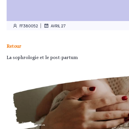
|
FF380052
AVRIL 27
Retour
La sophrologie et le post-partum