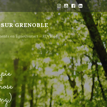
 SUR GRENOBLE
nts en ligne
Contact – RDV
Blog
pie
nose
ng)