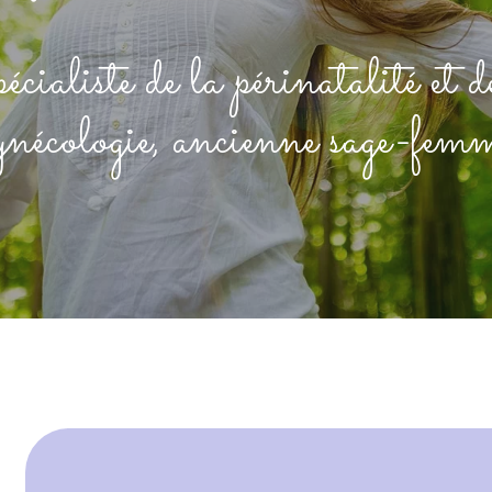
cialiste de la périnatalité et d
ynécologie, ancienne sage-fem