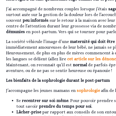
J’ai accompagné de nombreux couples lorsque j’étais
sag
surtout axée sur la gestion de la douleur lors de l’accouc
souvent
peu informés
sur le retour à la maison avec leu
centre de l’attention durant leur grossesse via de nomb
démunies
en post-partum. Vers qui se tourner pour parler
La société véhicule l’image d’une
maternité qui doit être
immédiatement amoureuses de leur bébé, ne jamais se pla
Heureusement, de plus en plus de mères commencent à en 
les langues se délient (allez lire
cet article sur les dénon
Maintenant, on reconnait qu’il est
normal
de parfois épr
aventure, ou de ne pas se sentir heureuse ou épanouie !
Les bienfaits de la sophrologie durant le post-partum
J’accompagne les jeunes mamans en
sophrologie
afin de 
Se
recentrer sur soi-même
. Pour pouvoir prendre so
tout savoir
prendre du temps pour soi
.
Lâcher-prise
par rapport aux conseils de son entourag