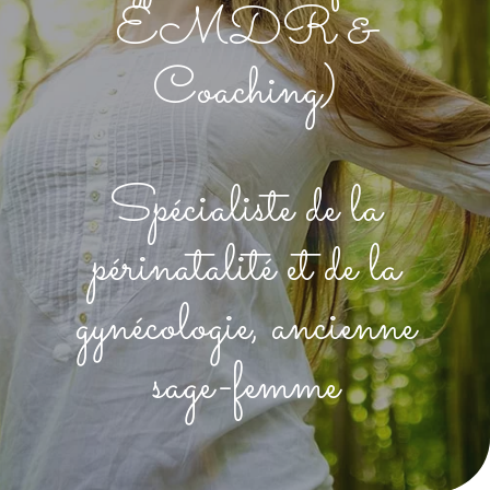
EMDR &
Coaching)
Spécialiste de la
périnatalité et de la
gynécologie, ancienne
sage-femme