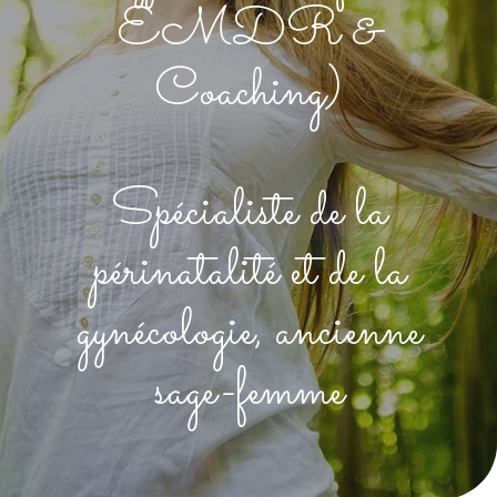
EMDR &
Coaching)
Spécialiste de la
périnatalité et de la
gynécologie, ancienne
sage-femme