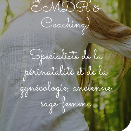
EMDR &
Coaching)
Spécialiste de la
périnatalité et de la
gynécologie, ancienne
sage-femme